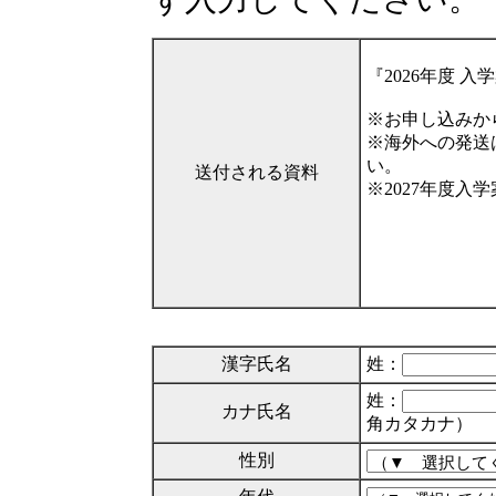
『2026年度 
※お申し込みか
※海外への発送
い。
送付される資料
※2027年度入
漢字氏名
姓：
姓：
カナ氏名
角カタカナ）
性別