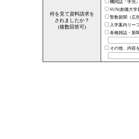
機関誌『学光
SUN(創価大学
何を見て資料請求を
聖教新聞（広
されましたか？
入学案内リー
(複数回答可)
各種雑誌・新
その他…内容